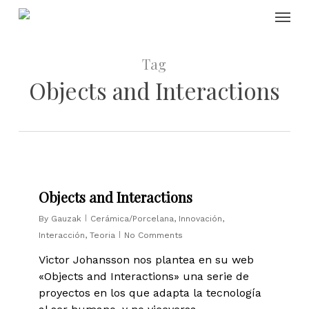
Skip
Menu
to
main
content
Tag
Objects and Interactions
0
Objects and Interactions
By
Gauzak
Cerámica/Porcelana
,
Innovación
,
Interacción
,
Teoria
No Comments
Victor Johansson nos plantea en su web
«Objects and Interactions» una serie de
proyectos en los que adapta la tecnología