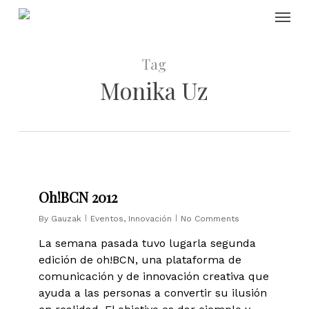
Skip
Menu
to
main
content
Tag
Monika Uz
0
Oh!BCN 2012
By
Gauzak
Eventos
,
Innovación
No Comments
La semana pasada tuvo lugarla segunda
edición de oh!BCN, una plataforma de
comunicación y de innovación creativa que
ayuda a las personas a convertir su ilusión