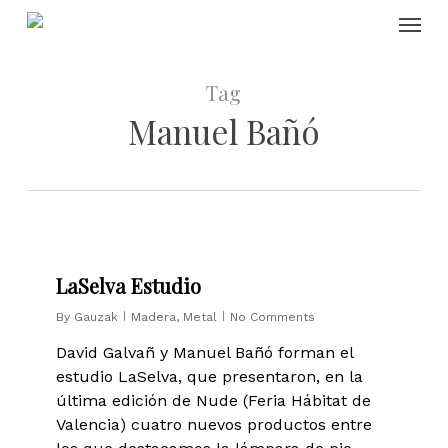
Skip
Menu
to
main
content
Tag
Manuel Bañó
0
LaSelva Estudio
By
Gauzak
Madera
,
Metal
No Comments
David Galvañ y Manuel Bañó forman el
estudio LaSelva, que presentaron, en la
última edición de Nude (Feria Hábitat de
Valencia) cuatro nuevos productos entre