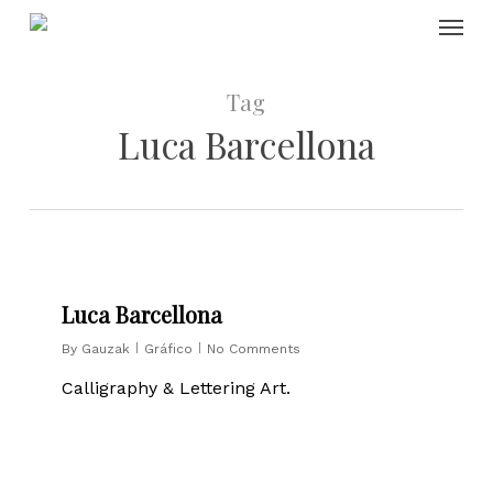
Skip
Menu
to
main
content
Tag
Luca Barcellona
0
Luca Barcellona
By
Gauzak
Gráfico
No Comments
Calligraphy & Lettering Art.