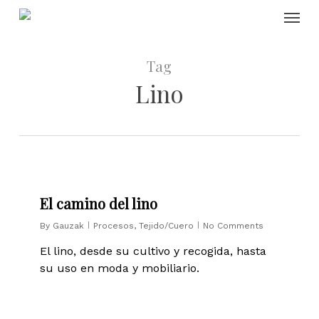
Skip
Menu
to
main
content
Tag
Lino
0
El camino del lino
By
Gauzak
Procesos
,
Tejido/Cuero
No Comments
El lino, desde su cultivo y recogida, hasta
su uso en moda y mobiliario.