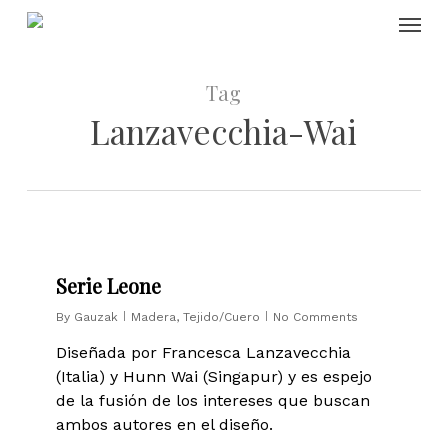
Skip
Menu
to
main
content
Tag
Lanzavecchia-Wai
0
Serie Leone
By
Gauzak
Madera
,
Tejido/Cuero
No Comments
Diseñada por Francesca Lanzavecchia
(Italia) y Hunn Wai (Singapur) y es espejo
de la fusión de los intereses que buscan
ambos autores en el diseño.