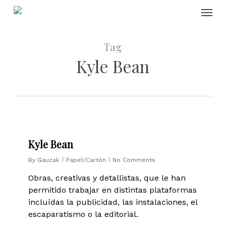
Skip
Menu
to
main
content
Tag
Kyle Bean
0
Kyle Bean
By
Gauzak
Papel/Cartón
No Comments
Obras, creativas y detallistas, que le han
permitido trabajar en distintas plataformas
incluídas la publicidad, las instalaciones, el
escaparatismo o la editorial.