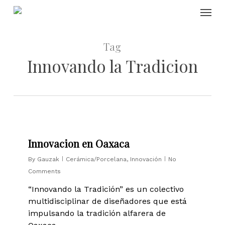
Skip
Menu
to
main
content
Tag
Innovando la Tradicion
1
Innovacion en Oaxaca
By
Gauzak
Cerámica/Porcelana
,
Innovación
No
Comments
“Innovando la Tradición” es un colectivo
multidisciplinar de diseñadores que está
impulsando la tradición alfarera de