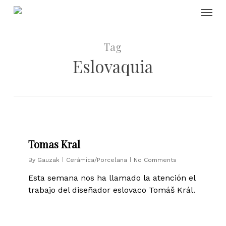
Skip
Menu
to
main
content
Tag
Eslovaquia
0
Tomas Kral
By
Gauzak
Cerámica/Porcelana
No Comments
Esta semana nos ha llamado la atención el
trabajo del diseñador eslovaco Tomáš Král.