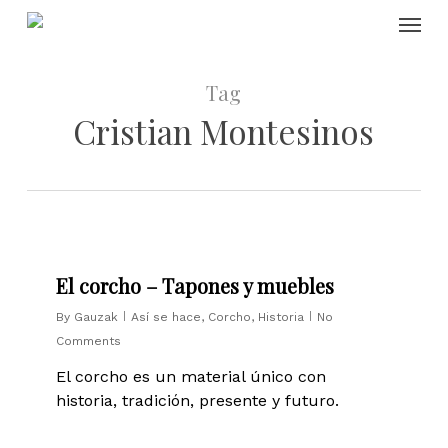
Skip
Menu
to
main
content
Tag
Cristian Montesinos
0
El corcho – Tapones y muebles
By
Gauzak
Así se hace
,
Corcho
,
Historia
No
Comments
El corcho es un material único con
historia, tradición, presente y futuro.