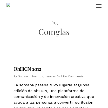
Skip
Menu
to
main
content
Tag
Comglas
0
Oh!BCN 2012
By
Gauzak
Eventos
,
Innovación
No Comments
La semana pasada tuvo lugarla segunda
edición de oh!BCN, una plataforma de
comunicación y de innovación creativa que
ayuda a las personas a convertir su ilusión