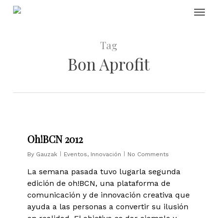
Skip
Menu
to
main
content
Tag
Bon Aprofit
0
Oh!BCN 2012
By
Gauzak
Eventos
,
Innovación
No Comments
La semana pasada tuvo lugarla segunda
edición de oh!BCN, una plataforma de
comunicación y de innovación creativa que
ayuda a las personas a convertir su ilusión