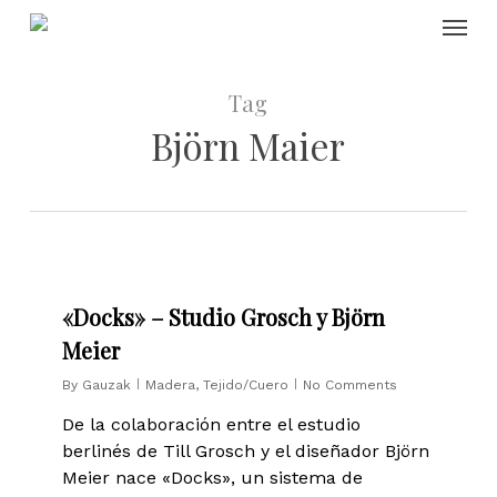
Skip
Menu
to
main
content
Tag
Björn Maier
0
«Docks» – Studio Grosch y Björn
Meier
By
Gauzak
Madera
,
Tejido/Cuero
No Comments
De la colaboración entre el estudio
berlinés de Till Grosch y el diseñador Björn
Meier nace «Docks», un sistema de