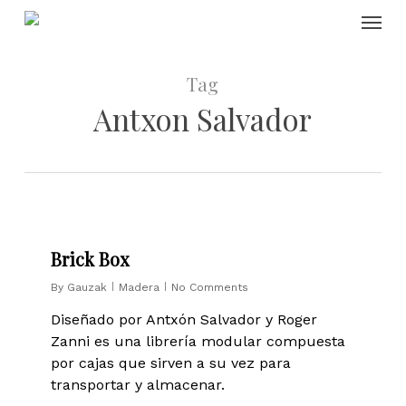
Skip
Menu
to
main
content
Tag
Antxon Salvador
0
Brick Box
By
Gauzak
Madera
No Comments
Diseñado por Antxón Salvador y Roger
Zanni es una librería modular compuesta
por cajas que sirven a su vez para
transportar y almacenar.