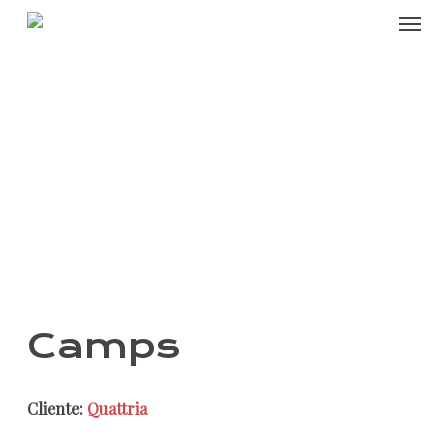
Skip
Menu
to
main
content
Camps
Cliente:
Quattria