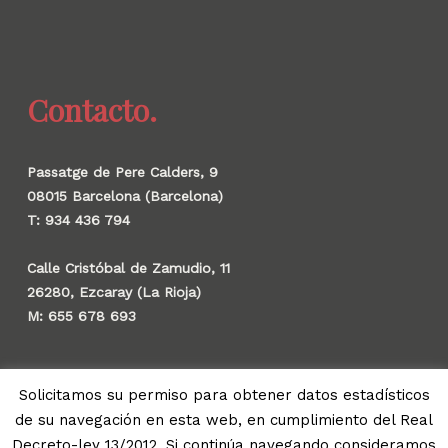
Contacto.
Passatge de Pere Calders, 9
08015 Barcelona (Barcelona)
T: 934 436 794
Calle Cristóbal de Zamudio, 11
26280, Ezcaray (La Rioja)
M: 655 678 693
Solicitamos su permiso para obtener datos estadísticos
de su navegación en esta web, en cumplimiento del Real
© 2026 Gauzak.
Decreto-ley 13/2012. Si continúa navegando consideramos