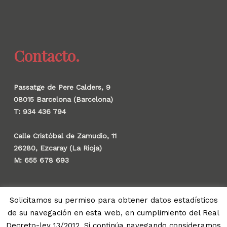
Contacto.
Passatge de Pere Calders, 9
08015 Barcelona (Barcelona)
T: 934 436 794
Calle Cristóbal de Zamudio, 11
26280, Ezcaray (La Rioja)
M: 655 678 693
Solicitamos su permiso para obtener datos estadísticos
de su navegación en esta web, en cumplimiento del Real
© 2026 Gauzak.
Decreto-ley 13/2012. Si continúa navegando consideramos