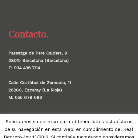
Contacto.
Passatge de Pere Calders, 9
08015 Barcelona (Barcelona)
T: 934 436 794
Calle Cristóbal de Zamudio, 11
26280, Ezcaray (La Rioja)
M: 655 678 693
Solicitamos su permiso para obtener datos estadísticos
de su navegación en esta web, en cumplimiento del Real
© 2026 Gauzak.
Decreto-ley 13/2012. Si continúa navegando consideramos