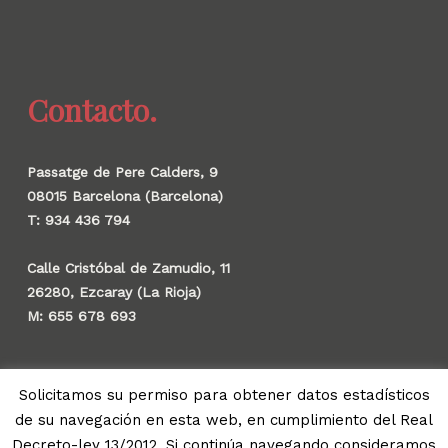
Contacto.
Passatge de Pere Calders, 9
08015 Barcelona (Barcelona)
T: 934 436 794
Calle Cristóbal de Zamudio, 11
26280, Ezcaray (La Rioja)
M: 655 678 693
Solicitamos su permiso para obtener datos estadísticos
de su navegación en esta web, en cumplimiento del Real
© 2026 Gauzak.
Decreto-ley 13/2012. Si continúa navegando consideramos