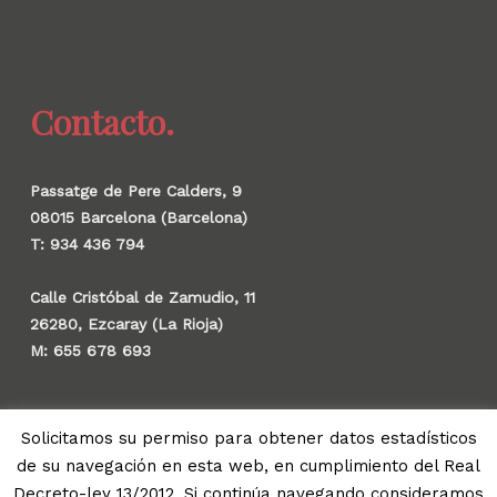
Contacto.
Passatge de Pere Calders, 9
08015 Barcelona (Barcelona)
T: 934 436 794
Calle Cristóbal de Zamudio, 11
26280, Ezcaray (La Rioja)
M: 655 678 693
Solicitamos su permiso para obtener datos estadísticos
de su navegación en esta web, en cumplimiento del Real
© 2026 Gauzak.
Decreto-ley 13/2012. Si continúa navegando consideramos