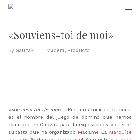
Skip
Menu
to
main
content
«Souviens-toi de moi»
By
Gauzak
Madera
,
Producto
«Souviens-toi de moi
«, «Recuérdame» en francés,
es el nombre del juego de dominó que hemos
realizado en Gauzak para la exposición y porterior
subasta que ha organizado
Madame La Marquise
entre el 25 de septiembre y el 8 de octubre en la